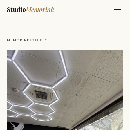
Studio
Memorink
MEMORINK
/
STUDIO